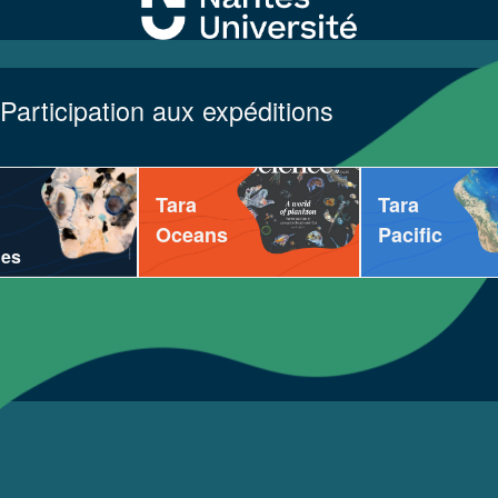
Participation aux expéditions
Tara
Tara
Oceans
Pacific
ues