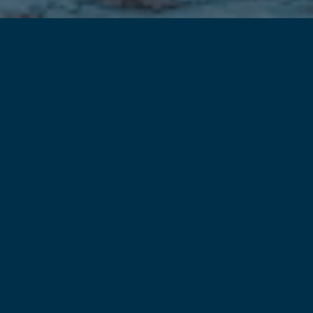
Accueil
witter
T